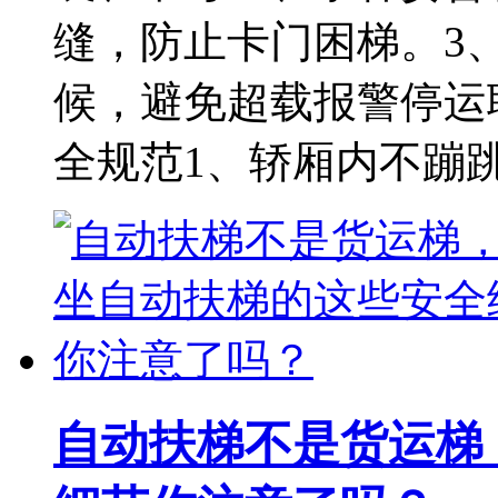
缝，防止卡门困梯。3
候，避免超载报警停运
全规范1、轿厢内不蹦
自动扶梯不是货运梯