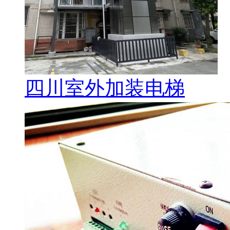
四川室外加装电梯