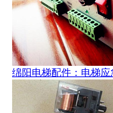
绵阳电梯配件：电梯应