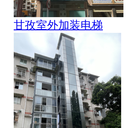
甘孜室外加装电梯