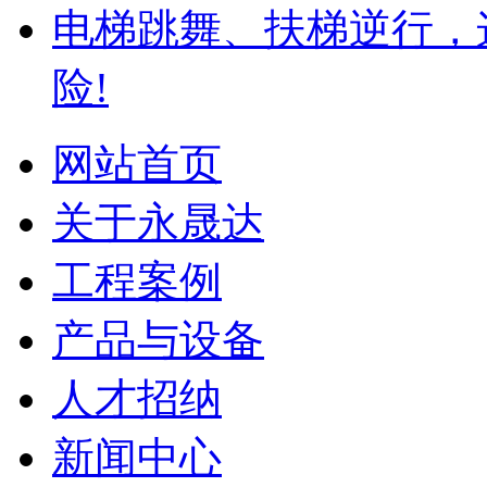
电梯跳舞、扶梯逆行，
险!
网站首页
关于永晟达
工程案例
产品与设备
人才招纳
新闻中心