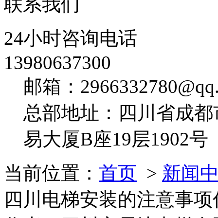
联系我们
24小时咨询电话
13980637300
邮箱：2966332780@qq.
总部地址：四川省成都
易大厦B座19层1902号
当前位置：
首页
>
新闻
四川电梯安装的注意事项