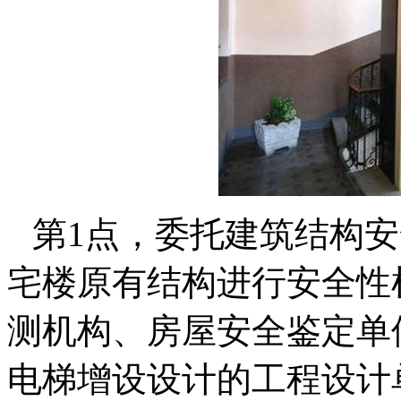
第
1
点，
委托建筑结构安
宅楼原有结构进行安全性
测机构、房屋安全鉴定单
电梯增设设计的工程设计