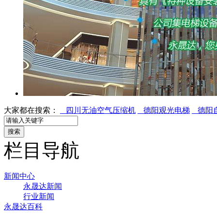
大家都在搜索：
四川无油空气压缩机
德阳观光电梯
德阳
栏目导航
新闻中心
永晟达新闻
行业新闻
永晟达百科