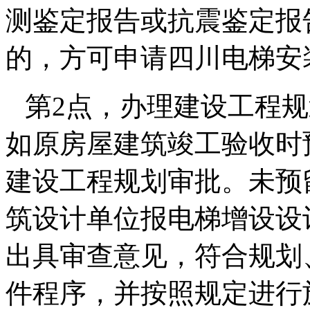
测鉴定报告或抗震鉴定报
的，方可申请四川电梯安
第
2
点，
办理建设工程规
如原房屋建筑竣工验收时
建设工程规划审批。未预
筑设计单位报电梯增设设
出具审查意见，符合规划
件程序，并按照规定进行