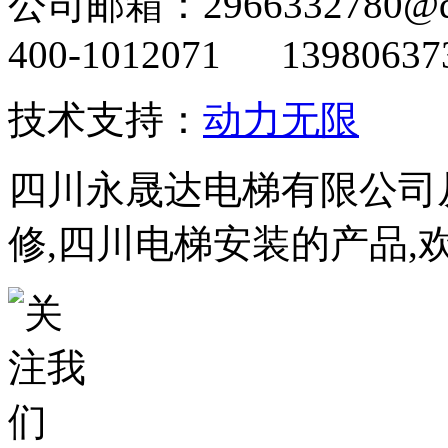
公司邮箱：296633278
400-1012071 13980637
技术支持：
动力无限
四川永晟达电梯有限公司
修,四川电梯安装的产品,