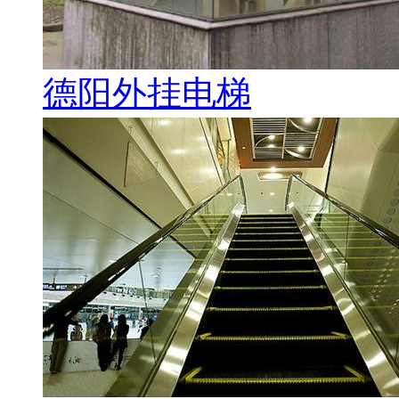
德阳外挂电梯