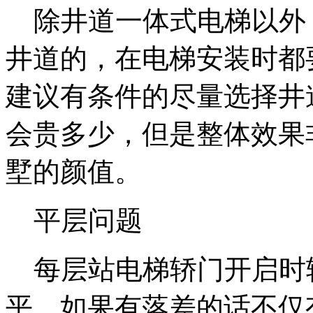
除井道一体式电梯以外
井道的，在电梯安装时都
建议有条件的尽量选择井
会贵多少，但是整体效果
墅的颜值。
平层问题
每层站电梯轿门开启时
平，如果有落差的话不仅