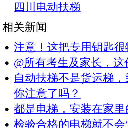
四川电动扶梯
相关新闻
注意！这把专用钥匙很
@所有考生及家长，这
自动扶梯不是货运梯，
你注意了吗？
都是电梯，安装在家里
检验合格的电梯就不会“