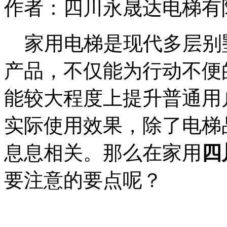
作者：四川永晟达电梯有限公司：2
家用电梯是现代多层别
产品，不仅能为行动不便
能较大程度上提升普通用
实际使用效果，除了电梯
息息相关。那么在家用
四
要注意的要点呢？