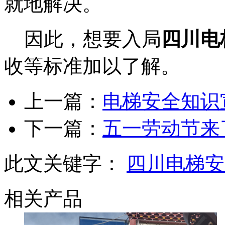
就地解决。
因此，想要入局
四川电
收等标准加以了解。
上一篇：
电梯安全知识
下一篇：
五一劳动节来
此文关键字：
四川电梯安
相关产品