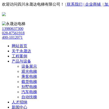
欢迎访问四川永晟达电梯有限公司！
| 联系我们
| 企业商铺
| 
13980637300
028-87561918
400-1012071
网站首页
关于永晟达
工程案例
产品与设备
设备展示
观光电梯
乘客电梯
载货电梯
别墅电梯
汽车电梯
自动扶梯
人才招纳
新闻中心