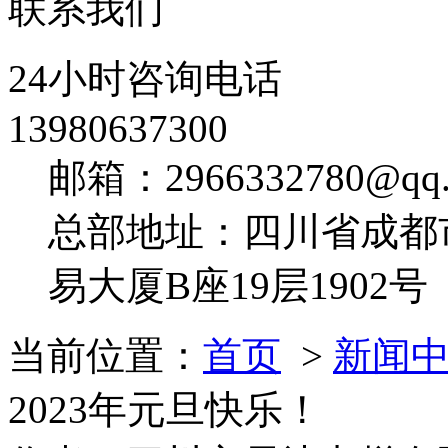
联系我们
24小时咨询电话
13980637300
邮箱：2966332780@qq.
总部地址：四川省成都
易大厦B座19层1902号
当前位置：
首页
>
新闻
2023年元旦快乐！