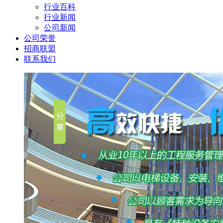
行业百科
行业新闻
公司新闻
公司荣誉
招商联盟
联系我们