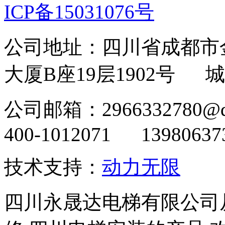
ICP备15031076号
公司地址：四川省成都市
大厦B座19层1902号
城
公司邮箱：296633278
400-1012071 13980637
技术支持：
动力无限
四川永晟达电梯有限公司