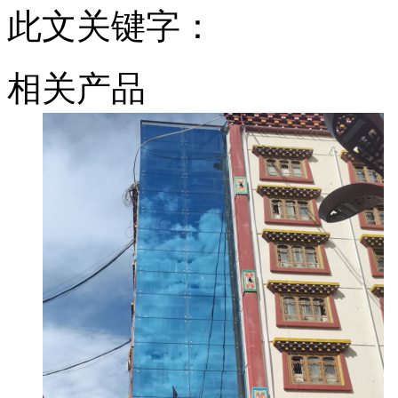
此文关键字：
相关产品