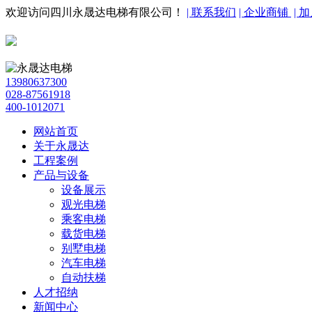
欢迎访问四川永晟达电梯有限公司！
| 联系我们
| 企业商铺
| 
13980637300
028-87561918
400-1012071
网站首页
关于永晟达
工程案例
产品与设备
设备展示
观光电梯
乘客电梯
载货电梯
别墅电梯
汽车电梯
自动扶梯
人才招纳
新闻中心